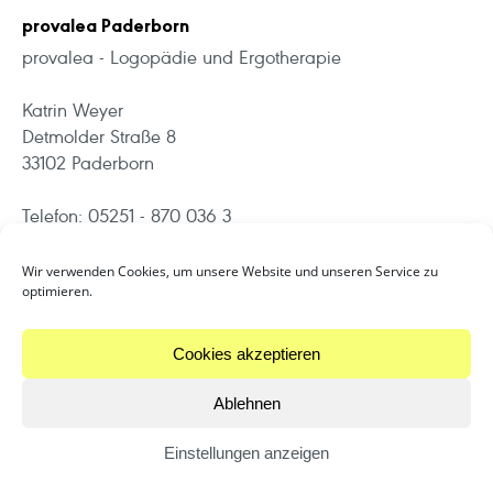
provalea Paderborn
provalea - Logopädie und Ergotherapie
Katrin Weyer
Detmolder Straße 8
33102 Paderborn
Telefon: 05251 - 870 036 3
Telefax: 05251 - 870 036 4
Wir verwenden Cookies, um unsere Website und unseren Service zu
optimieren.
Web:
www.provalea.de
Cookies akzeptieren
Ablehnen
Impressum
·
Datenschutz
·
Cookie-Richtlinie
Einstellungen anzeigen